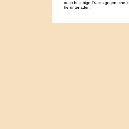
auch beliebige Tracks gegen eine 
herunterladen.