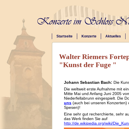
Startseite
Konzerte
Aktuelles
Walter Riemers Forte
"Kunst der Fuge "
Johann Sebastian Bach:
Die Kuns
Die weltweit erste Aufnahme mit e
Mitte Mai und Anfang Juni 2005 vo
Niederfellabrunn eingespielt. Die D
uns
(auch bei unseren Konzerten)
Spesen)!
Eine sehr gut recherchierte, sehr 
das Werk finden Sie auf
http://de.wikipedia.org/wiki/Die_K