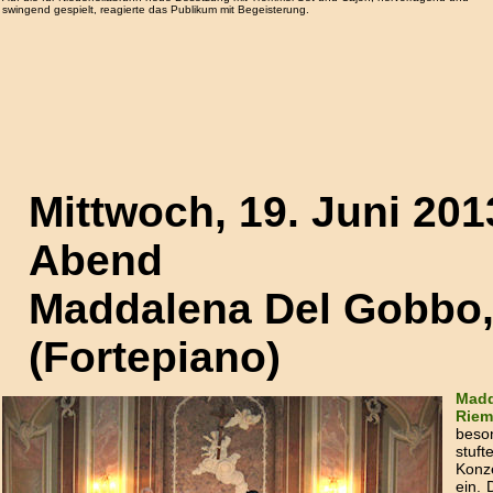
swingend gespielt, reagierte das Publikum mit Begeisterung.
Mittwoch, 19. Juni 20
Abend
Maddalena Del Gobbo,
(Fortepiano)
Madd
Riem
beso
stuf
Konz
ein.