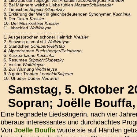
5. Lied aus dem Spiegel von Arkadien
Schönberg/Schikaneder
6. Bei Männern welche Liebe fühlen
Mozart/Schikaneder
7. Tierisches
Stippich/Slupetzky
8. Erklärung der Welt in gleichbedeutenden Synonymen
Kuchinka
9. Der Ticker
Kreisler
10. Der Musikkritiker
Kreisler
11. Abschied
Wolf/Heyse
--------------------------------------
1. Ausgesprochen schöner Heinrich
Kreisler
2. Schweig einmal still
Wolf/Heyse
3. Standchen
Schubert/Rellstab
4. Alpendramen
Fuchsberger/Palmisano
5. Kurzparkzone
Kuchinka
6. Resumee
Stippich/Slupetzky
7. Violine
Wolf/Heyse
8. Zur Warnung
Wolf/Heyse
9. A guter Tropfen
Leopoldi/Salpeter
10. Uhudler Dudler
Neuwirth
Samstag, 5. Oktober 2
Sopran; Joëlle Bouffa,
Eine begnadete Liedsängerin. nach vier Jahre
überaus interessantes und durchdachtes Progr
Von
Joëlle Bouffa
wurde sie auf Händen getr