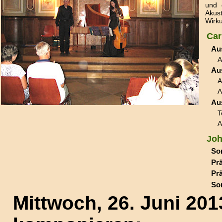
und 
Akus
Wirk
Car
Au
A
Aus
A
A
Au
T
A
Joh
So
Pr
Pr
So
Mittwoch, 26. Juni 201