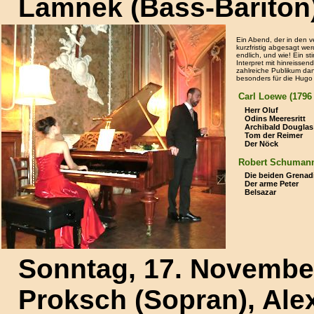
Lamnek (Bass-Bariton),
Ein Abend, der in den 
kurzfristig abgesagt we
endlich, und wie! Ein sti
Interpret mit hinreissen
zahlreiche Publikum da
besonders für die Hugo
Carl Loewe (1796 
Herr Oluf
Odins Meeresritt
Archibald Douglas
Tom der Reimer
Der Nöck
Robert Schumann 
Die beiden Grenad
Der arme Peter
Belsazar
Sonntag, 17. Novembe
Proksch (Sopran), Alex