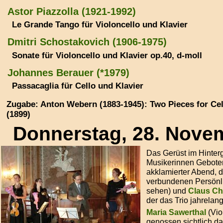
Astor Piazzolla (1921-1992)
Le Grande Tango für Violoncello und Klavier
Dmitri Schostakovich (1906-1975)
Sonate für Violoncello und Klavier op.40, d-moll
Johannes Berauer (*1979)
Passacaglia für Cello und Klavier
Zugabe: Anton Webern (1883-1945): Two Pieces for Cel
(1899)
Donnerstag, 28. Novem
Das Gerüst im Hinterg
Musikerinnen Geboten
akklamierter Abend, 
verbundenen Persönl
sehen) und
Claus Ch
der das Trio jahrelang
Maria Sawerthal
(Vio
genossen sichtlich da