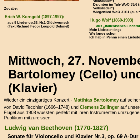
Volkslieder”)
Da unten im Tale WoO 33/6 
Volkslieder”)
Zugabe:
Wiegenlied WoO 31/11 (aus “
Erich W. Korngold (1897-1957):
Hugo Wolf (1860-1903)
aus 5 Lieder op.38, Nr.1 Glückwunsch
aus „Italienisches Lieder
(Text Richard Fedor Leopold Dehmel)
Mein Liebster singt
Wie lange schon
Ich hab in Penna einen Liebs
Mittwoch, 27. Novemb
Bartolomey (Cello) un
(Klavier)
Wieder ein einzigartiges Konzert -
Matthias Bartolomey
auf seine
von David Tecchler (1666–1748) und
Clemens Zeilinger
auf unse
Flügel aus 1908 wussten perfekt mit ihren Instrumenten umzugehen
Publikum mitzureissen.
Ludwig van Beethoven (1770-1827)
Sonate für Violoncello und Klavier Nr.3, op. 69 A-Dur