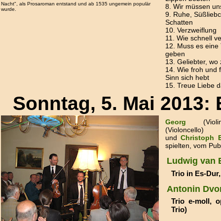
Nacht", als Prosaroman entstand und ab 1535 ungemein populär
8. Wir müssen un
wurde.
9. Ruhe, Süßlieb
Schatten
10. Verzweiflung
11. Wie schnell v
12. Muss es eine
geben
13. Geliebter, wo
14. Wie froh und 
Sinn sich hebt
15. Treue Liebe d
Sonntag, 5. Mai 2013: 
Georg
(Viol
(Violoncello)
und
Christoph 
spielten, vom Pub
Ludwig van 
Trio in Es-Dur,
Antonin Dvo
Trio e-moll, 
Trio)