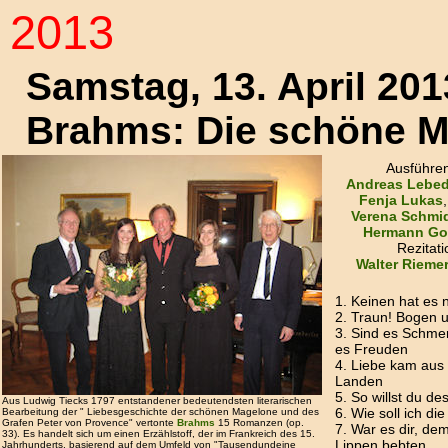
2013
Samstag, 13. April 201
Brahms: Die schöne 
Ausführe
Andreas Lebe
Fenja Lukas
Verena Schmi
Hermann Got
Rezitati
Walter Rieme
1. Keinen hat es 
2. Traun! Bogen u
3. Sind es Schme
es Freuden
4. Liebe kam aus
Landen
5. So willst du d
Aus Ludwig Tiecks 1797 entstandener bedeutendsten literarischen
6. Wie soll ich di
Bearbeitung der " Liebesgeschichte der schönen Magelone und des
Grafen Peter von Provence" vertonte
Brahms
15 Romanzen (op.
7. War es dir, de
33). Es handelt sich um einen Erzählstoff, der im Frankreich des 15.
Lippen bebten
Jahrhunderts, basierend auf dem Umfeld von "Tausendundeine