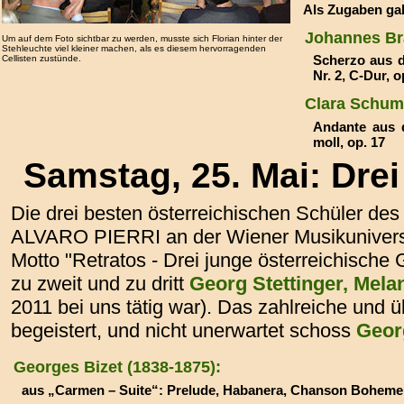
Als Zugaben ga
Johannes B
Um auf dem Foto sichtbar zu werden, musste sich Florian hinter der
Stehleuchte viel kleiner machen, als es diesem hervorragenden
Scherzo aus d
Cellisten zustünde.
Nr. 2, C-Dur, o
Clara Schu
Andante aus d
moll, op. 17
Samstag, 25. Mai: Drei
Die drei besten österreichischen Schüler des
ALVARO PIERRI an der Wiener Musikuniversitä
Motto "Retratos - Drei junge österreichische Gi
zu zweit und zu dritt
Georg Stettinger, Mel
2011 bei uns tätig war). Das zahlreiche und 
begeistert, und nicht unerwartet schoss
Geor
Georges Bizet (1838-1875):
aus „Carmen – Suite“: Prelude, Habanera, Chanson Boheme