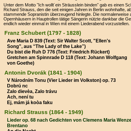
Unter dem Motto "Ich wollt´ein Sträusslein binden" gab es einen S
Richard Strauss, den die seit einigen Jahren in Berlin wohnhafte, 
stammende Sopranistin überzeugend hinlegte. Die normalerweise a
Opernhäusern in Hauptrollen tätige Sängerin nützte dankbar die Ge
endlich wieder einmal in Wien mit einem Liederabend vorzustellen.
Franz Schubert (1797 - 1828)
Ave Maria D 839 (Text: Sir Walter Scott, "Ellen's
Song", aus “The Lady of the Lake”)
Du bist die Ruh D 776 (Text: Friedrich Rückert)
Gretchen am Spinnrade D 118 (Text: Johann Wolfgang
von Goethe)
Antonin Dvorák (1841 - 1904)
V Národním Tonu (Vier Lieder im Volkston) op. 73
Dobrú nc
Zalo dievèa, Zalo trávu
Ach, není tu
Ej, mám já koòa faku
Richard Strauss (1864 - 1949)
Lieder op. 68 nach Gedichten von Clemens Maria Wenz
Brentano
An die Nacht