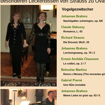
besonderen Leckerbissen von Strauss zu Ova
Vogelgezwitscher
Johannes Brahms
Nachtigallen schwingen, op. 6/6
Claude Debussy
Romance, L. 43
Richard Strauss
Die Drossel, WoO. 34
Johannes Brahms
Lerchengesang, op. 70 / 2
Ernest Amédée Chausson
Le colibri, op. 2 / 7
Bohuslav Martinu
Devce z Moravy (The moravian gir
Gabriel Pierné
Une flûte invisible
Johannes Brahms
Meine Liebe ist grün op. 63 / 5