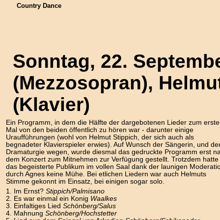
Country Dance
Sonntag, 22. Septemb
(Mezzosopran), Helmu
(Klavier)
Ein Programm, in dem die Hälfte der dargebotenen Lieder zum erst
Mal von den beiden öffentlich zu hören war - darunter einige
Uraufführungen (wohl von Helmut Stippich, der sich auch als
begnadeter Klavierspieler erwies). Auf Wunsch der Sängerin, und de
Dramaturgie wegen, wurde diesmal das gedruckte Programm erst n
dem Konzert zum Mitnehmen zur Verfügung gestellt. Trotzdem hatte
das begeisterte Publikum im vollen Saal dank der launigen Moderati
durch Agnes keine Mühe. Bei etlichen Liedern war auch Helmuts
Stimme gekonnt im Einsatz, bei einigen sogar solo.
1. Im Ernst?
Stippich/Palmisano
2. Es war einmal ein Konig
Waalkes
3. Einfaltiges Lied
Schönberg/Salus
4. Mahnung
Schönberg/Hochstetter