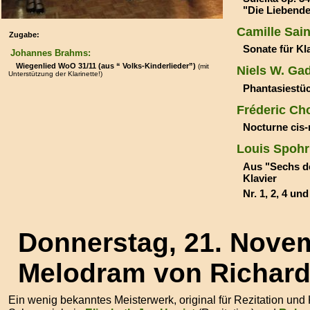
"Die Liebende
Camille Sai
Zugabe:
Sonate für Kl
Johannes Brahms:
Wiegenlied
WoO 31/11 (aus “ Volks-Kinderlieder”)
(mit
Niels W. Ga
Unterstützung der Klarinette!)
Phantasiestüc
Fréderic Ch
Nocturne cis-
Louis Spohr
Aus "Sechs de
Klavier
Nr. 1, 2, 4 und
Donnerstag, 21. Nov
Melodram von Richard 
Ein wenig bekanntes Meisterwerk, original für Rezitation und K