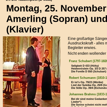
Montag, 25. November
Amerling (Sopran) und
(Klavier)
Eine großartige Sänger
Ausdruckskraft - alles 
Begleiter erwies.
Nicht enden wollender 
Franz Schubert (1797-1828
Seligkeit D 433 (Hölty)
Heidenröslein Op. 3/3 D 257
Die Forelle D 550 (Schubart)
Robert Schumann (1810-1
Er ist’s Op. 79/23 (Mörike)
Lied der Suleika Op. 25/9 (G
Die Stille Op. 39/4 (Eichendor
Johannes Brahms (1833-1
Bei dir sind meine Gedanken
Lieder“)
Die Sonne scheint nicht meh