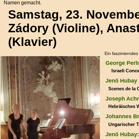
Namen gemacht.
Samstag, 23. Novemb
Zádory (Violine), Ana
(Klavier)
Ein fasziniernde
George Perl
Israeli Conce
Jenö Hubay 
Scenes de la 
Joseph Achr
Hebräisches W
Johannes Br
Ungarischer Tan
Jenö Hubay: