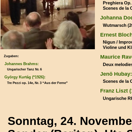
Preghiera Op. 
Scenes de la 
Johanna Dod
Wutmarsch (2
Ernest Bloch
Nigun / Impro
Violine und Kl
Maurice Rave
Zugaben:
Johannes Brahms:
Deux melodie
Ungarischer Tanz Nr. 6
Jenö Hubay:
György Kurtág (*1926):
Scenes de la C
Tre Pezzi op. 14e, Nr. 3 “Aus der Ferne”
Franz Liszt 
Ungarische Rh
Sonntag, 24. Novembe