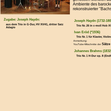
Ambiente des barocke
rekonstruierter "Bac
Zugabe:
Joseph Haydn
:
Joseph Haydn (1732-180
aus dem Trio in G-Dur, HV XV/41, dritter Satz
Trio Nr. 26 in c-moll Hob X
Adagio
Ivan Eröd (*1936)
Trio Nr. 1 für Klavier, Viol
Anmerkung:
Sätz
YouTube-Mitschnitte der
Johannes Brahms (1832
Trio Nr. 1 H-Dur op. 8 (En