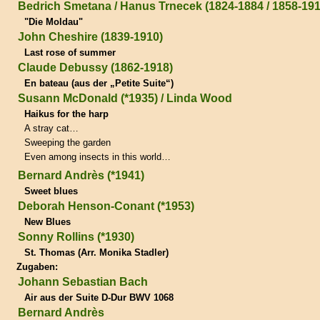
Bedrich Smetana / Hanus Trnecek (1824-1884 / 1858-191
"Die Moldau"
John Cheshire (1839-1910)
Last rose of summer
Claude Debussy (1862-1918)
En bateau (aus der „Petite Suite“)
Susann McDonald (*1935) / Linda Wood
Haikus for the harp
A stray cat…
Sweeping the garden
Even among insects in this world…
Bernard Andrès (*1941)
Sweet blues
Deborah Henson-Conant (*1953)
New Blues
Sonny Rollins (*1930)
St. Thomas (Arr. Monika Stadler)
Zugaben:
Johann Sebastian Bach
Air aus der Suite D-Dur BWV 1068
Bernard Andrès