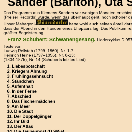
Sander (Bariton), Uta 
Das Programm aus Klemens Sanders vor wenigen Monaten erschie
(Preiser Records) wurde, wenn das überhaupt geht, noch schöner d
Unser Mahagoni-
hatte wohl auch seinen Anteil dar
dass der Abend in den Händen eines Ehepaars lag. Das Publikum rea
größter Begeisterung.
Franz Schubert: Schwanengesang.
Liederzyklus D 95
Texte von
Ludwig Rellstab (1799–1860), Nr. 1-7;
Heinrich Heine (1797–1856), Nr. 8-13;
(1804-1875), Nr. 14 (Schuberts letztes Lied)
1. Liebesbotschaft
2. Kriegers Ahnung
3. Frühlingssehnsucht
4. Ständchen
5. Aufenthalt
6. In der Ferne
7. Abschied
8. Das Fischermädchen
9. Am Meer
10. Die Stadt
11. Der Doppelgänger
12. Ihr Bild
13. Der Atlas
14. Die Taubenpost (D 965a)