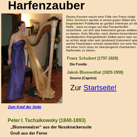
Harfenzauber
Dieses Konzert macht eine Fülle von Fotos nötig!
Silke Aichhorn
weckte in einem guten Drittel des
begeisterten Publikums so großes Interesse an de
Harfe , dass es sogar auf das Pausenbuffet
verzichtete, um sich das Instrument genau erkläre
zu lassen. Kein Wunder, nach diesem besondere
musikalischen Klangerlebnis! Selbst wenn man n
so schön singt oder sein (anderes) Instrument spiel
solche Faszination scheint tatsächlich nur eine Ha
mit einer noch dazu so überzeugend charmanten
Harfenistin zu bieten.
Franz Schubert (1797-1828)
Die Forelle
Jakob Blumenthal (1829-1908)
Source (Caprice)
Zur
Startseite!
Zum Kopf der Seite
Peter I. Tschaikowsky (1840-1893)
„Blumenwalzer“ aus der Nussknackersuite
Gruß aus der Ferne