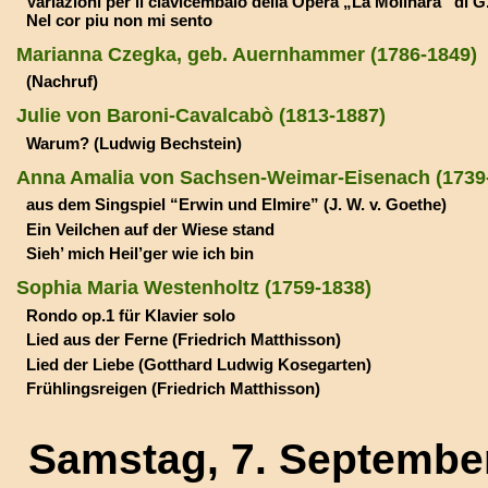
Variazioni per il clavicembalo della Opera „La Molinara“ di G.
Nel cor piu non mi sento
Marianna Czegka, geb. Auernhammer (1786-1849)
(Nachruf)
Julie von Baroni-Cavalcabò (1813-1887)
Warum? (Ludwig Bechstein)
Anna Amalia von Sachsen-Weimar-Eisenach (1739
aus dem Singspiel “Erwin und Elmire” (J. W. v. Goethe)
Ein Veilchen auf der Wiese stand
Sieh’ mich Heil’ger wie ich bin
Sophia Maria Westenholtz (1759-1838)
Rondo op.1 für Klavier solo
Lied aus der Ferne (Friedrich Matthisson)
Lied der Liebe (Gotthard Ludwig Kosegarten)
Frühlingsreigen (Friedrich Matthisson)
Samstag, 7. September