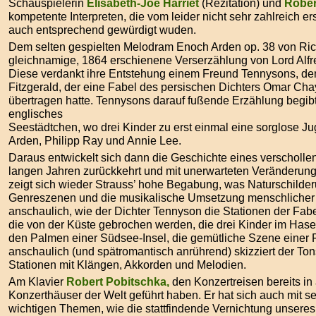
Schauspielerin
Elisabeth-Joe Harriet
(Rezitation) und
Rober
kompetente Interpreten, die vom leider nicht sehr zahlreich 
auch entsprechend gewürdigt wuden.
Dem selten gespielten Melodram Enoch Arden op. 38 von Richa
gleichnamige, 1864 erschienene Verserzählung von Lord Alf
Diese verdankt ihre Entstehung einem Freund Tennysons, d
Fitzgerald, der eine Fabel des persischen Dichters Omar Ch
übertragen hatte. Tennysons darauf fußende Erzählung begibt 
englisches
Seestädtchen, wo drei Kinder zu erst einmal eine sorglose J
Arden, Philipp Ray und Annie Lee.
Daraus entwickelt sich dann die Geschichte eines verscholle
langen Jahren zurückkehrt und mit unerwarteten Veränderungen
zeigt sich wieder Strauss’ hohe Begabung, was Naturschilde
Genreszenen und die musikalische Umsetzung menschlicher 
anschaulich, wie der Dichter Tennyson die Stationen der Fabe
die von der Küste gebrochen werden, die drei Kinder im Hase
den Palmen einer Südsee-Insel, die gemütliche Szene einer 
anschaulich (und spätromantisch anrührend) skizziert der To
Stationen mit Klängen, Akkorden und Melodien.
Am Klavier
Robert Pobitschka,
den Konzertreisen bereits in 
Konzerthäuser der Welt geführt haben. Er hat sich auch mit 
wichtigen Themen, wie die stattfindende Vernichtung unsere