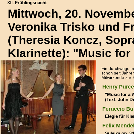
XII. Frühlingsnacht
Mittwoch, 20. Novemb
Veronika Trisko und F
(Theresia Koncz, Sopra
Klarinette): "Music for
Ein durchwegs m
schon seit Jahre
Mitwirkende zur 
Henry Purcel
"Music for a W
(Text: John D
Feruccio Bu
Elegie für Kla
Felix Mende
Suleika op. 34