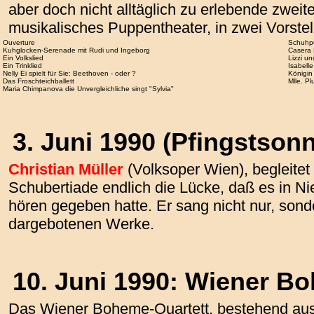
aber doch nicht alltäglich zu erlebende zweite
musikalisches Puppentheater, in zwei Vorste
Ouverture
Schuhp
Kuhglocken-Serenade mit Rudi und Ingeborg
Casera 
Ein Volkslied
Lizzi u
Ein Trinklied
Isabelle
Nelly Ei spielt für Sie: Beethoven - oder ?
Königin
Das Froschteichballett
Mlle. P
Maria Chimpanova die Unvergleichliche singt "Sylvia"
3. Juni 1990 (Pfingstsonn
Christian Müller
(Volksoper Wien), begleitet 
Schubertiade endlich die Lücke, daß es in Ni
hören gegeben hatte. Er sang nicht nur, sond
dargebotenen Werke.
10. Juni 1990: Wiener B
Das Wiener Boheme-Quartett, bestehend aus 