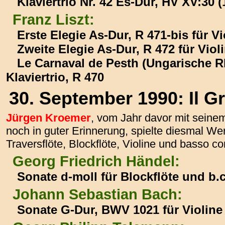
Klaviertrio Nr. 42 Es-Dur, HV XV:30 (
Franz Liszt:
Erste Elegie As-Dur, R 471-bis für V
Zweite Elegie As-Dur, R 472 für Viol
Le Carnaval de Pesth (Ungarische R
Klaviertrio, R 470
30. September 1990: Il G
Jürgen Kroemer
, vom Jahr davor mit se
noch in guter Erinnerung, spielte diesmal W
Traversflöte, Blockflöte, Violine und basso co
Georg Friedrich Händel:
Sonate d-moll für Blockflöte und b.c
Johann Sebastian Bach:
Sonate G-Dur, BWV 1021 für Violine